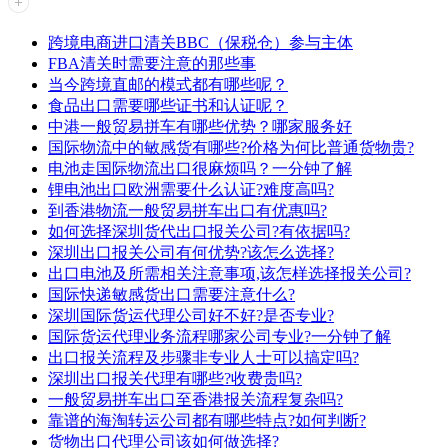
跨境电商进口清关BBC（保税仓）参与主体
FBA清关时需要注意的那些事
当今跨境直邮的模式都有哪些呢？
食品出口需要哪些证书和认证呢？
中港一般贸易拼车有哪些优势？哪家服务好
国际物流中的敏感货有哪些?价格为何比普通货物贵?
电池走国际物流出口很麻烦吗？一分钟了解
锂电池出口欧洲需要什么认证?难度高吗?
到香港物流一般贸易拼车出口有优惠吗?
如何选择深圳货代出口报关公司?有依据吗?
深圳出口报关公司有何优势?该怎么选择?
出口电池及所需相关注意事项,该怎样选择报关公司?
国际快递敏感货出口需要注意什么?
深圳国际货运代理公司好不好?是否专业?
国际货运代理业务流程哪家公司专业?一分钟了解
出口报关流程及步骤非专业人士可以搞定吗?
深圳出口报关代理有哪些?收费贵吗?
一般贸易拼车出口至香港报关流程复杂吗?
靠谱的海淘转运公司都有哪些特点?如何判断?
货物出口代理公司该如何做选择?