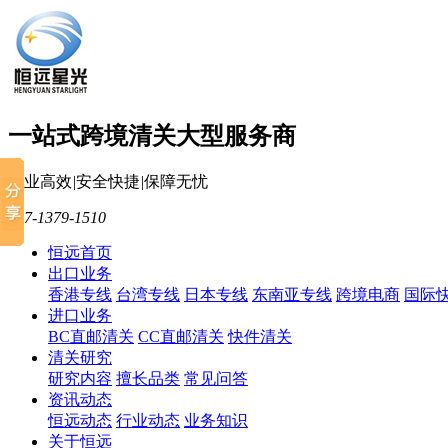
一站式跨境清关大型服务商
专业高效
|
安全快捷
|
保障无忧
137-1379-1510
恒远首页
出口业务
香港专线
台湾专线
日本专线
东南亚专线
跨境电商
国际
进口业务
BC直邮清关
CC直邮清关
快件清关
清关研究
研究内容
擅长品类
常见问答
资讯动态
恒远动态
行业动态
业务知识
关于恒远