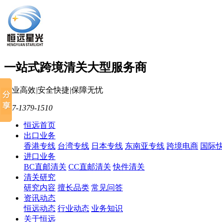
一站式跨境清关大型服务商
专业高效
|
安全快捷
|
保障无忧
137-1379-1510
恒远首页
出口业务
香港专线
台湾专线
日本专线
东南亚专线
跨境电商
国际
进口业务
BC直邮清关
CC直邮清关
快件清关
清关研究
研究内容
擅长品类
常见问答
资讯动态
恒远动态
行业动态
业务知识
关于恒远