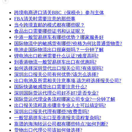
跨境电商进口清关BBC（保税仓）参与主体
FBA清关时需要注意的那些事
当今跨境直邮的模式都有哪些呢？
食品出口需要哪些证书和认证呢？
中港一般贸易拼车有哪些优势？哪家服务好
国际物流中的敏感货有哪些?价格为何比普通货物贵?
电池走国际物流出口很麻烦吗？一分钟了解
锂电池出口欧洲需要什么认证?难度高吗?
到香港物流一般贸易拼车出口有优惠吗?
如何选择深圳货代出口报关公司?有依据吗?
深圳出口报关公司有何优势?该怎么选择?
出口电池及所需相关注意事项,该怎样选择报关公司?
国际快递敏感货出口需要注意什么?
深圳国际货运代理公司好不好?是否专业?
国际货运代理业务流程哪家公司专业?一分钟了解
出口报关流程及步骤非专业人士可以搞定吗?
深圳出口报关代理有哪些?收费贵吗?
一般贸易拼车出口至香港报关流程复杂吗?
靠谱的海淘转运公司都有哪些特点?如何判断?
货物出口代理公司该如何做选择?