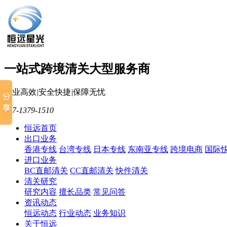
一站式跨境清关大型服务商
专业高效
|
安全快捷
|
保障无忧
137-1379-1510
恒远首页
出口业务
香港专线
台湾专线
日本专线
东南亚专线
跨境电商
国际
进口业务
BC直邮清关
CC直邮清关
快件清关
清关研究
研究内容
擅长品类
常见问答
资讯动态
恒远动态
行业动态
业务知识
关于恒远