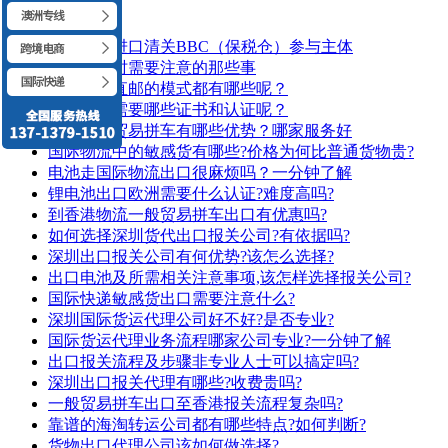
跨境电商进口清关BBC（保税仓）参与主体
FBA清关时需要注意的那些事
当今跨境直邮的模式都有哪些呢？
食品出口需要哪些证书和认证呢？
中港一般贸易拼车有哪些优势？哪家服务好
国际物流中的敏感货有哪些?价格为何比普通货物贵?
电池走国际物流出口很麻烦吗？一分钟了解
锂电池出口欧洲需要什么认证?难度高吗?
到香港物流一般贸易拼车出口有优惠吗?
如何选择深圳货代出口报关公司?有依据吗?
深圳出口报关公司有何优势?该怎么选择?
出口电池及所需相关注意事项,该怎样选择报关公司?
国际快递敏感货出口需要注意什么?
深圳国际货运代理公司好不好?是否专业?
国际货运代理业务流程哪家公司专业?一分钟了解
出口报关流程及步骤非专业人士可以搞定吗?
深圳出口报关代理有哪些?收费贵吗?
一般贸易拼车出口至香港报关流程复杂吗?
靠谱的海淘转运公司都有哪些特点?如何判断?
货物出口代理公司该如何做选择?